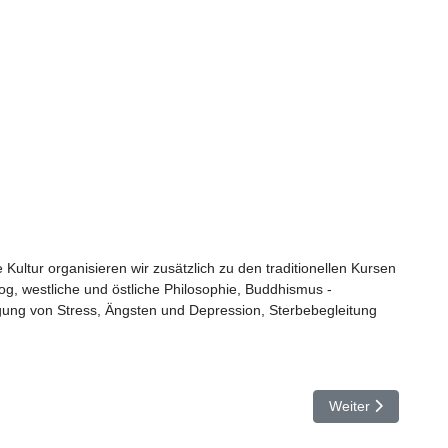
Kultur organisieren wir zusätzlich zu den traditionellen Kursen
og, westliche und östliche Philosophie, Buddhismus -
gung von Stress, Ängsten und Depression, Sterbebegleitung
Nächster Beitrag:
Weiter