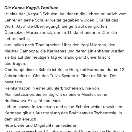
Die Karma Kagyü-Tradition
ist eine der „Kagyü“-Schulen, bei denen die Lehren mündlich vom
Lehrer an seine Schüler weiter gegeben wurden („Ka“ ist das
Wort, „Gyü“ die Übertragung). Sie geht auf den großen
Übersetzer Marpa zurück, der im 11. Jahrhundert n. Chr. die
Lehren selbst
aus Indien nach Tibet brachte. Über den Yogi Milarepa, den
Meister Gampopa, die Karmapas und deren Linienhalter wurden
sie bis auf den heutigen Tag vollständig und unverfälscht
übertragen.
Oberhaupt dieser Schule ist Seine Heiligkeit Karmapa, der im 12.
Jahrhundert n. Chr. das Tulku-System in Tibet einführte: Die
bewusste
Reinkarnation in einer ununterbrochenen Linie von
Manifestationen.Sie ermöglicht es einem Meister, seine
Bodhisattva-Aktivität über viele
Leben hinweg fortzusetzen und seine Schüler weiter anzuleiten.
Karmapa gilt als Ausstrahlung des Bodhisattvas Tschenresig, in
dem sich erleuch
-tete Liebe und Mitgefühl manifestieren.
In seiner inzwischen 17. Inkarnation als Ogyen Trinley Dordsche