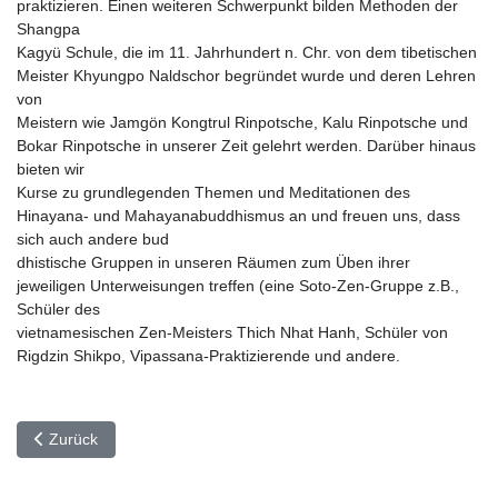
praktizieren. Einen weiteren Schwerpunkt bilden Methoden der
Shangpa
Kagyü Schule, die im 11. Jahrhundert n. Chr. von dem tibetischen
Meister Khyungpo Naldschor begründet wurde und deren Lehren
von
Meistern wie Jamgön Kongtrul Rinpotsche, Kalu Rinpotsche und
Bokar Rinpotsche in unserer Zeit gelehrt werden. Darüber hinaus
bieten wir
Kurse zu grundlegenden Themen und Meditationen des
Hinayana- und Mahayanabuddhismus an und freuen uns, dass
sich auch andere bud
dhistische Gruppen in unseren Räumen zum Üben ihrer
jeweiligen Unterweisungen treffen (eine Soto-Zen-Gruppe z.B.,
Schüler des
vietnamesischen Zen-Meisters Thich Nhat Hanh, Schüler von
Rigdzin Shikpo, Vipassana-Praktizierende und andere.
Vorheriger Beitrag: Neuigkeiten
Zurück