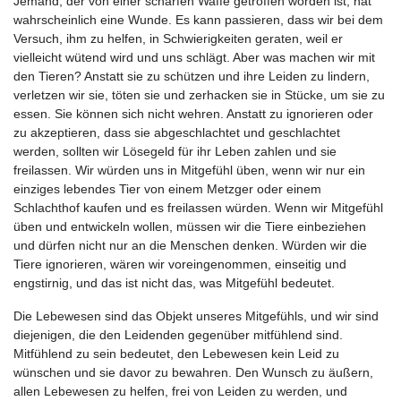
Jemand, der von einer scharfen Waffe getroffen worden ist, hat
wahrscheinlich eine Wunde. Es kann passieren, dass wir bei dem
Versuch, ihm zu helfen, in Schwierigkeiten geraten, weil er
vielleicht wütend wird und uns schlägt. Aber was machen wir mit
den Tieren? Anstatt sie zu schützen und ihre Leiden zu lindern,
verletzen wir sie, töten sie und zerhacken sie in Stücke, um sie zu
essen. Sie können sich nicht wehren. Anstatt zu ignorieren oder
zu akzeptieren, dass sie abgeschlachtet und geschlachtet
werden, sollten wir Lösegeld für ihr Leben zahlen und sie
freilassen. Wir würden uns in Mitgefühl üben, wenn wir nur ein
einziges lebendes Tier von einem Metzger oder einem
Schlachthof kaufen und es freilassen würden. Wenn wir Mitgefühl
üben und entwickeln wollen, müssen wir die Tiere einbeziehen
und dürfen nicht nur an die Menschen denken. Würden wir die
Tiere ignorieren, wären wir voreingenommen, einseitig und
engstirnig, und das ist nicht das, was Mitgefühl bedeutet.
Die Lebewesen sind das Objekt unseres Mitgefühls, und wir sind
diejenigen, die den Leidenden gegenüber mitfühlend sind.
Mitfühlend zu sein bedeutet, den Lebewesen kein Leid zu
wünschen und sie davor zu bewahren. Den Wunsch zu äußern,
allen Lebewesen zu helfen, frei von Leiden zu werden, und