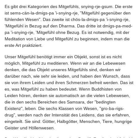
Es gibt drei Kategorien des Mitgefühls, snying-rje-gsum. Die erste
ist sems-cän-la-dmigs-pa 'i-snying-rje, "Mitgefühl gegenüber den
fühlenden Wesen". Das zweite ist chös-la-dmigs-pa 'i-snying-rje,
'Mitgefühl in Bezug auf den Dharma. Das dritte ist dmigs-pa-med-
pa 'i-snying-rje, 'Mitgefühl ohne Bezug. Es ist notwendig, mit der
Meditation von Liebe und Mitgefühl zu beginnen, indem man die
erste Art praktiziert.
Unser Mitgefühl benötigt immer ein Objekt, sonst ist es nicht
möglich, Mitgefühl zu meditieren. Wenn wir an die Lebewesen
denken, die das Objekt unseres Mitgefühls sind, denken wir
darüber nach, wie sehr sie leiden, und haben den Wunsch, dass
sie von ihrem Leiden und ihren Schmerzen befreit werden. Das ist
es, was Mitgefühl zu haben bedeutet. Wenn Buddhisten von
Leiden hören, denken sie automatisch an die vielen Lebewesen,
die in den sechs Bereichen des Samsara, der "bedingten
Existenz", leben. Die sechs Klassen von Wesen, "gro-ba-rigs-
drug", werden nach der Intensität des Leidens, das sie erfahren,
eingeteilt. Sie sind: Götter, Halbgötter, Menschen, Tiere, hungrige
Geister und Höllenwesen.