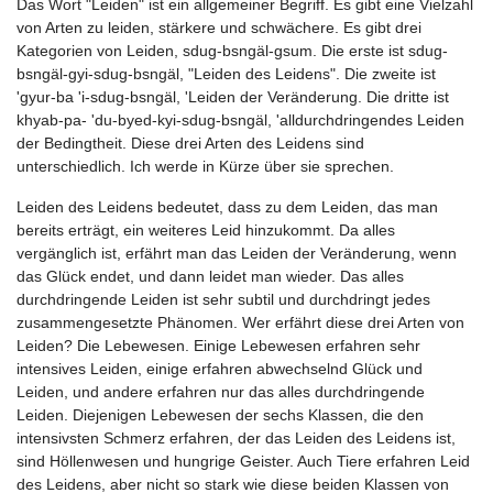
Das Wort "Leiden" ist ein allgemeiner Begriff. Es gibt eine Vielzahl
von Arten zu leiden, stärkere und schwächere. Es gibt drei
Kategorien von Leiden, sdug-bsngäl-gsum. Die erste ist sdug-
bsngäl-gyi-sdug-bsngäl, "Leiden des Leidens". Die zweite ist
'gyur-ba 'i-sdug-bsngäl, 'Leiden der Veränderung. Die dritte ist
khyab-pa- 'du-byed-kyi-sdug-bsngäl, 'alldurchdringendes Leiden
der Bedingtheit. Diese drei Arten des Leidens sind
unterschiedlich. Ich werde in Kürze über sie sprechen.
Leiden des Leidens bedeutet, dass zu dem Leiden, das man
bereits erträgt, ein weiteres Leid hinzukommt. Da alles
vergänglich ist, erfährt man das Leiden der Veränderung, wenn
das Glück endet, und dann leidet man wieder. Das alles
durchdringende Leiden ist sehr subtil und durchdringt jedes
zusammengesetzte Phänomen. Wer erfährt diese drei Arten von
Leiden? Die Lebewesen. Einige Lebewesen erfahren sehr
intensives Leiden, einige erfahren abwechselnd Glück und
Leiden, und andere erfahren nur das alles durchdringende
Leiden. Diejenigen Lebewesen der sechs Klassen, die den
intensivsten Schmerz erfahren, der das Leiden des Leidens ist,
sind Höllenwesen und hungrige Geister. Auch Tiere erfahren Leid
des Leidens, aber nicht so stark wie diese beiden Klassen von