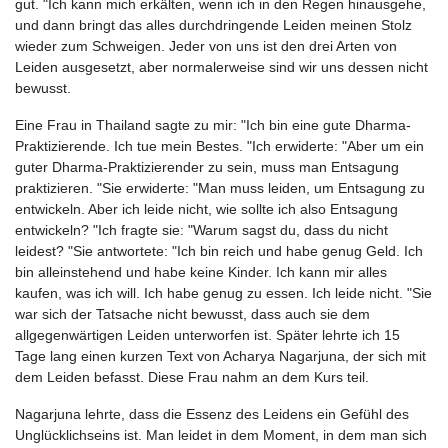
gut. "Ich kann mich erkälten, wenn ich in den Regen hinausgehe,
und dann bringt das alles durchdringende Leiden meinen Stolz
wieder zum Schweigen. Jeder von uns ist den drei Arten von
Leiden ausgesetzt, aber normalerweise sind wir uns dessen nicht
bewusst.
Eine Frau in Thailand sagte zu mir: "Ich bin eine gute Dharma-
Praktizierende. Ich tue mein Bestes. "Ich erwiderte: "Aber um ein
guter Dharma-Praktizierender zu sein, muss man Entsagung
praktizieren. "Sie erwiderte: "Man muss leiden, um Entsagung zu
entwickeln. Aber ich leide nicht, wie sollte ich also Entsagung
entwickeln? "Ich fragte sie: "Warum sagst du, dass du nicht
leidest? "Sie antwortete: "Ich bin reich und habe genug Geld. Ich
bin alleinstehend und habe keine Kinder. Ich kann mir alles
kaufen, was ich will. Ich habe genug zu essen. Ich leide nicht. "Sie
war sich der Tatsache nicht bewusst, dass auch sie dem
allgegenwärtigen Leiden unterworfen ist. Später lehrte ich 15
Tage lang einen kurzen Text von Acharya Nagarjuna, der sich mit
dem Leiden befasst. Diese Frau nahm an dem Kurs teil.
Nagarjuna lehrte, dass die Essenz des Leidens ein Gefühl des
Unglücklichseins ist. Man leidet in dem Moment, in dem man sich