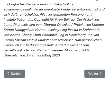
ins Englische übersetzt und von Gaby Hollmann
zusammengestellt, die für eventuelle Fehler verantwortlich ist und
sich dafür entschuldigt. Alle hier genannten Personen und
Institute haben das Copyright für ihren Beitrag. Der Artikel von
Lama Phuntsok wird vom Dharma-Download-Projekt von Khenpo
Karma Namgyal am Karma Lekshey Ling Institut in Kathmandu,
von Karma Chang Chub Choephel Ling in Heidelberg und von
Karma Sherab Ling in Münster ausschließlich zum persönlichen
Gebrauch zur Verfügung gestellt; er darf in keiner Form
vervielfältigt oder veröffentlicht werden. München, 2009.
Übersetzt von Johannes Billing 2023
Vorheriger Beitrag: Anfangen, wo wir sind
Nächster Beit
Zurück
Weiter