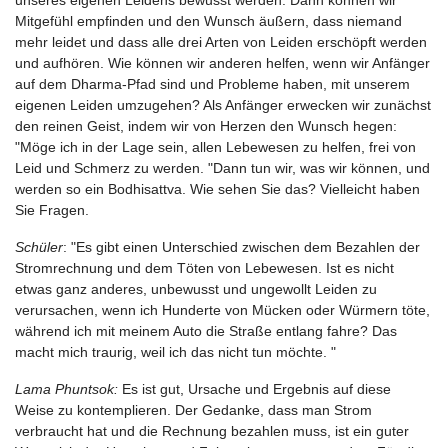
unseres eigenen Leidens bewusst werden. Dann können wir
Mitgefühl empfinden und den Wunsch äußern, dass niemand
mehr leidet und dass alle drei Arten von Leiden erschöpft werden
und aufhören. Wie können wir anderen helfen, wenn wir Anfänger
auf dem Dharma-Pfad sind und Probleme haben, mit unserem
eigenen Leiden umzugehen? Als Anfänger erwecken wir zunächst
den reinen Geist, indem wir von Herzen den Wunsch hegen:
"Möge ich in der Lage sein, allen Lebewesen zu helfen, frei von
Leid und Schmerz zu werden. "Dann tun wir, was wir können, und
werden so ein Bodhisattva. Wie sehen Sie das? Vielleicht haben
Sie Fragen.
Schüler
: "Es gibt einen Unterschied zwischen dem Bezahlen der
Stromrechnung und dem Töten von Lebewesen. Ist es nicht
etwas ganz anderes, unbewusst und ungewollt Leiden zu
verursachen, wenn ich Hunderte von Mücken oder Würmern töte,
während ich mit meinem Auto die Straße entlang fahre? Das
macht mich traurig, weil ich das nicht tun möchte. "
Lama Phuntsok:
Es ist gut, Ursache und Ergebnis auf diese
Weise zu kontemplieren. Der Gedanke, dass man Strom
verbraucht hat und die Rechnung bezahlen muss, ist ein guter