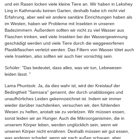
und ein Rasen locken viele kleine Tiere an. Wir haben in Lekshey
Ling in Kathmandu keinen Garten, deshalb habe ich nicht viel
Erfahrung, aber weil wir andere sanitäre Einrichtungen haben als
im Westen, haben wir Probleme mit Insekten in unseren
Badezimmern. Außerdem sollten wir nicht zu viel Wasser aus
Flaschen trinken, weil viele Insekten bei der Wassergewinnung
geschädigt werden und viele Tiere durch die weggeworfenen
Plastikflaschen verletzt werden. Das Filtern von Wasser tötet auch
viele Insekten, also sollten wir auch hier vorsichtig sein.
Schüler:
"Das bedeutet, dass alles, was wir tun, Lebewesen
leiden lässt. "
Lama Phuntsok: Ja, da dies wahr ist, wird der Kreislauf der
Bedingtheit "Samsara" genannt, der durch unablässiges und
unaufhörliches Leiden gekennzeichnet ist. Indem wir immer
wieder darüber nachdenken, versuchen wir, den fühlenden
Wesen zu helfen, anstatt sie zu verletzen. Wir müssen essen,
sonst leiden wir an Hunger. Auch die Mikroorganismen, die in
unserem Körper leben, werden unglücklich sein, wenn wir
unseren Körper nicht ernähren. Deshalb müssen wir gut essen,
was anderen schadet, wenn wir nach außen schauen, aber