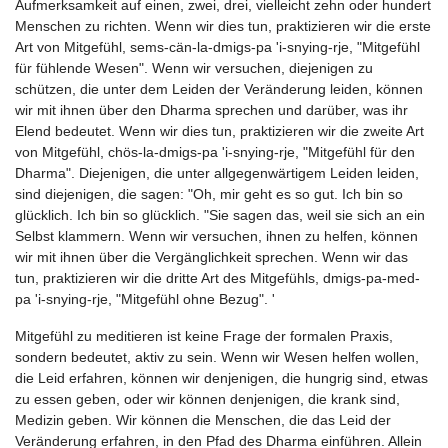
Aufmerksamkeit auf einen, zwei, drei, vielleicht zehn oder hundert
Menschen zu richten. Wenn wir dies tun, praktizieren wir die erste
Art von Mitgefühl, sems-cän-la-dmigs-pa 'i-snying-rje, "Mitgefühl
für fühlende Wesen". Wenn wir versuchen, diejenigen zu
schützen, die unter dem Leiden der Veränderung leiden, können
wir mit ihnen über den Dharma sprechen und darüber, was ihr
Elend bedeutet. Wenn wir dies tun, praktizieren wir die zweite Art
von Mitgefühl, chös-la-dmigs-pa 'i-snying-rje, "Mitgefühl für den
Dharma". Diejenigen, die unter allgegenwärtigem Leiden leiden,
sind diejenigen, die sagen: "Oh, mir geht es so gut. Ich bin so
glücklich. Ich bin so glücklich. "Sie sagen das, weil sie sich an ein
Selbst klammern. Wenn wir versuchen, ihnen zu helfen, können
wir mit ihnen über die Vergänglichkeit sprechen. Wenn wir das
tun, praktizieren wir die dritte Art des Mitgefühls, dmigs-pa-med-
pa 'i-snying-rje, "Mitgefühl ohne Bezug". '
Mitgefühl zu meditieren ist keine Frage der formalen Praxis,
sondern bedeutet, aktiv zu sein. Wenn wir Wesen helfen wollen,
die Leid erfahren, können wir denjenigen, die hungrig sind, etwas
zu essen geben, oder wir können denjenigen, die krank sind,
Medizin geben. Wir können die Menschen, die das Leid der
Veränderung erfahren, in den Pfad des Dharma einführen. Allein