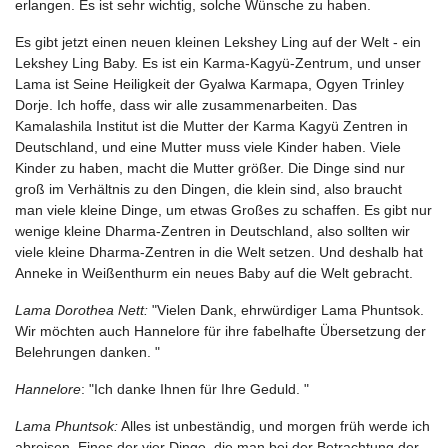
erlangen. Es ist sehr wichtig, solche Wünsche zu haben.
Es gibt jetzt einen neuen kleinen Lekshey Ling auf der Welt - ein
Lekshey Ling Baby. Es ist ein Karma-Kagyü-Zentrum, und unser
Lama ist Seine Heiligkeit der Gyalwa Karmapa, Ogyen Trinley
Dorje. Ich hoffe, dass wir alle zusammenarbeiten. Das
Kamalashila Institut ist die Mutter der Karma Kagyü Zentren in
Deutschland, und eine Mutter muss viele Kinder haben. Viele
Kinder zu haben, macht die Mutter größer. Die Dinge sind nur
groß im Verhältnis zu den Dingen, die klein sind, also braucht
man viele kleine Dinge, um etwas Großes zu schaffen. Es gibt nur
wenige kleine Dharma-Zentren in Deutschland, also sollten wir
viele kleine Dharma-Zentren in die Welt setzen. Und deshalb hat
Anneke in Weißenthurm ein neues Baby auf die Welt gebracht.
Lama Dorothea Nett:
"Vielen Dank, ehrwürdiger Lama Phuntsok.
Wir möchten auch Hannelore für ihre fabelhafte Übersetzung der
Belehrungen danken. "
Hannelore
: "Ich danke Ihnen für Ihre Geduld. "
Lama Phuntsok:
Alles ist unbeständig, und morgen früh werde ich
abreisen. Eines der vier Dinge, die man bei der Betrachtung der