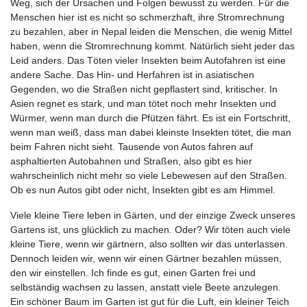
Weg, sich der Ursachen und Folgen bewusst zu werden. Für die
Menschen hier ist es nicht so schmerzhaft, ihre Stromrechnung
zu bezahlen, aber in Nepal leiden die Menschen, die wenig Mittel
haben, wenn die Stromrechnung kommt. Natürlich sieht jeder das
Leid anders. Das Töten vieler Insekten beim Autofahren ist eine
andere Sache. Das Hin- und Herfahren ist in asiatischen
Gegenden, wo die Straßen nicht gepflastert sind, kritischer. In
Asien regnet es stark, und man tötet noch mehr Insekten und
Würmer, wenn man durch die Pfützen fährt. Es ist ein Fortschritt,
wenn man weiß, dass man dabei kleinste Insekten tötet, die man
beim Fahren nicht sieht. Tausende von Autos fahren auf
asphaltierten Autobahnen und Straßen, also gibt es hier
wahrscheinlich nicht mehr so viele Lebewesen auf den Straßen.
Ob es nun Autos gibt oder nicht, Insekten gibt es am Himmel.
Viele kleine Tiere leben in Gärten, und der einzige Zweck unseres
Gartens ist, uns glücklich zu machen. Oder? Wir töten auch viele
kleine Tiere, wenn wir gärtnern, also sollten wir das unterlassen.
Dennoch leiden wir, wenn wir einen Gärtner bezahlen müssen,
den wir einstellen. Ich finde es gut, einen Garten frei und
selbständig wachsen zu lassen, anstatt viele Beete anzulegen.
Ein schöner Baum im Garten ist gut für die Luft, ein kleiner Teich